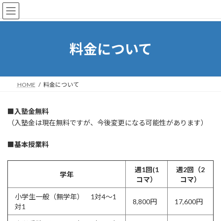
コ
ナ
東京都北区の個別指導塾 赤羽塾
ン
ビ
テ
ゲ
ン
ー
ツ
シ
料金について
へ
ョ
ス
ン
キ
に
ッ
移
HOME
料金について
プ
動
■入塾金無料
（入塾金は現在無料ですが、今後変更になる可能性があります）
■
基本授業料
週1回(1
週2回（2
学年
コマ）
コマ）
小学生一般（無学年） 1対4～1
8,800円
17,600円
対1